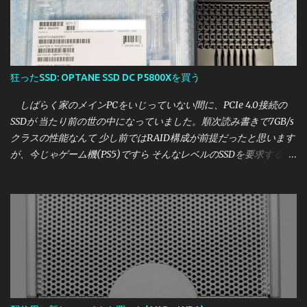
狂ったSSD: OPTANE SSD DC P5800Xを買う
しばらく家のメインPCをいじっていない間に、PCIe 4.0接続の
SSDが 当たり前の世の中になっていました。順次読み書きで7GB/s
クラスの性能なんて 少し前ではRAID構成が前提だったと思います
が、今じゃゲーム機(PS5)ですら そんなレベルのSSDを要求する時
代です。 しかし、かく言う私はこれまで一つも買ったことがな
く、時代についていけてません。 しかし、さすがに2021年も暮
れようとしている中で それはどうかと思いましたので、 せっかく
なら一番？いいやつが欲しいということになったところ たまたま
相場より激安で買えたSSDがあったので紹介します。 今回買った
のは、Intel OPTANE SSD DC P5800X の400GBモデルです。 いか
にもバルクなパッケージで到着 [目次] 購入価格・購入元 Intel
OPTANE SSD DC P5800Xとは 外観 実性能について・参考レビュー
誰におすすめか