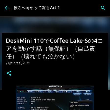
スキップしてメイン コンテンツに移動
後ろへ向かって前進 Act.2
DeskMini 110でCoffee Lake-Sの4コ
アを動かす話（無保証）（自己責
任）（壊れても泣かない）
日付:
2月 13, 2018