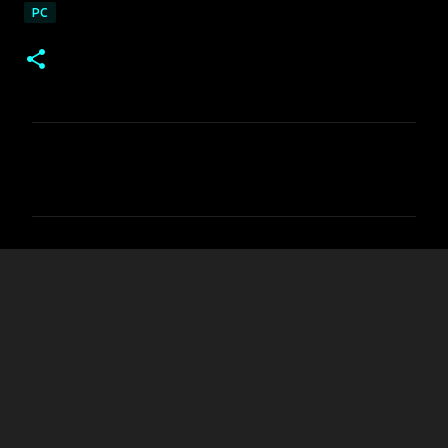
PC
コ
メ
ン
ト