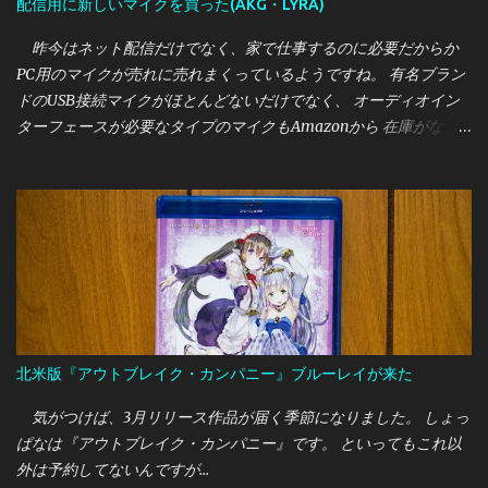
配信用に新しいマイクを買った(AKG・LYRA)
昨今はネット配信だけでなく、家で仕事するのに必要だからか
PC用のマイクが売れに売れまくっているようですね。 有名ブラン
ドのUSB接続マイクがほとんどないだけでなく、 オーディオイン
ターフェースが必要なタイプのマイクもAmazonから 在庫がなく
なったりと、割と大変な様相です。 筆者は今までいただきもの
のUSB接続マイクを使っていましたが、 アームで固定できるマイ
クに変更したいと思っていたところ 今回はオーストリア・AKGの
新しいUSB接続マイクである "LYRA"を買うことができたので、こ
こで紹介しておきたいと思います。
北米版『アウトブレイク・カンパニー』ブルーレイが来た
気がつけば、3月リリース作品が届く季節になりました。 しょっ
ぱなは『アウトブレイク・カンパニー』です。 といってもこれ以
外は予約してないんですが…