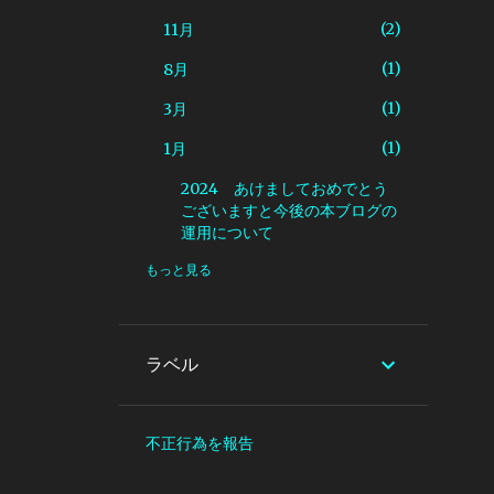
2
11月
1
8月
1
3月
1
1月
2024 あけましておめでとう
ございますと今後の本ブログの
運用について
7
2023
もっと見る
1
12月
1
11月
ラベル
2
8月
1
6月
不正行為を報告
1
2月