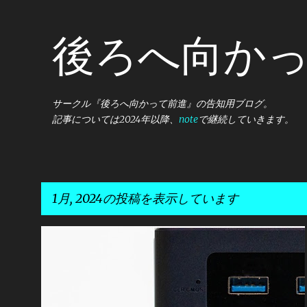
後ろへ向かって
サークル『後ろへ向かって前進』の告知用ブログ。
記事については2024年以降、
note
で継続していきます。
1月, 2024の投稿を表示しています
投
コミケ
その他
稿