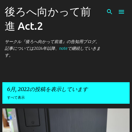
スキップしてメイン コンテンツに移動
後ろへ向かって前
進 Act.2
サークル『後ろへ向かって前進』の告知用ブログ。
記事については2024年以降、
note
で継続していきま
す。
6月, 2022の投稿を表示しています
すべて表示
投
稿