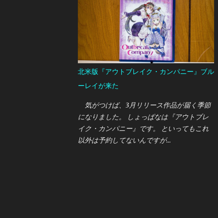
今までいただきもののUSB接続マイクを使っ
ていましたが、 アームで固定できるマイク
に変更したいと思っていたところ 今回はオ
ーストリア・AKGの新しいUSB接続マイクで
ある "LYRA"を買うことができたので、ここ
で紹介しておきたいと思います。
北米版『アウトブレイク・カンパニー』ブル
ーレイが来た
気がつけば、3月リリース作品が届く季節
になりました。 しょっぱなは『アウトブレ
イク・カンパニー』です。 といってもこれ
以外は予約してないんですが…