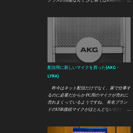
クラスの性能なんて 少し前ではRAID構成が
前提だったと思いますが、今じゃゲーム機
(PS5)ですら そんなレベルのSSDを要求する
時代です。 しかし、かく言う私はこれまで
一つも買ったことがなく、時代についていけ
てません。 しかし、さすがに2021年も暮
れようとしている中で それはどうかと思い
ましたので、 せっかくなら一番？いいやつ
が欲しいということになったところ たまた
ま相場より激安で買えたSSDがあったので紹
配信用に新しいマイクを買った(AKG・
介します。 今回買ったのは、Intel OPTANE
LYRA)
SSD DC P5800X の400GBモデルです。 いか
にもバルクなパッケージで到着 [目次] 購入
昨今はネット配信だけでなく、家で仕事す
価格・購入元 Intel OPTANE SSD DC P5800X
るのに必要だからか PC用のマイクが売れに
とは 外観 実性能について・参考レビュー 誰
売れまくっているようですね。 有名ブラン
におすすめか
ドのUSB接続マイクがほとんどないだけでな
く、 オーディオインターフェースが必要な
タイプのマイクもAmazonから 在庫がなくな
ったりと、割と大変な様相です。 筆者は