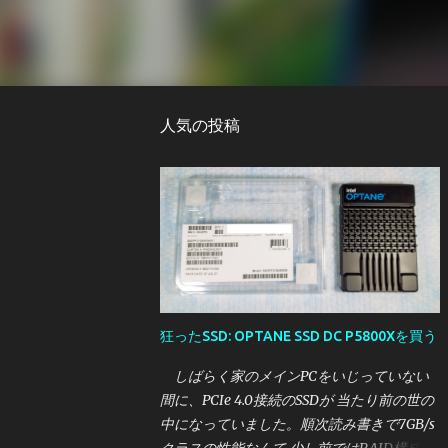
人気の投稿
狂ったSSD: OPTANE SSD DC P5800Xを買う
しばらく家のメインPCをいじっていない
間に、PCIe 4.0接続のSSDが 当たり前の世の
中になっていました。順次読み書きで7GB/s