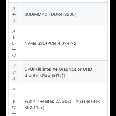
メ
モ
SODIMM×2（DDR4-3200）
リ
ス
ト
レ
NVMe SSD(PCIe 4.0×4)×2
ー
ジ
ビ
CPU内蔵(Intel Xe Graphics or UHD
デ
Graphics(特定条件時)
オ
ネ
ッ
ト
有線×1(Realtek 2.5GbE)、無線(Realtek
ワ
802.11ax)
ー