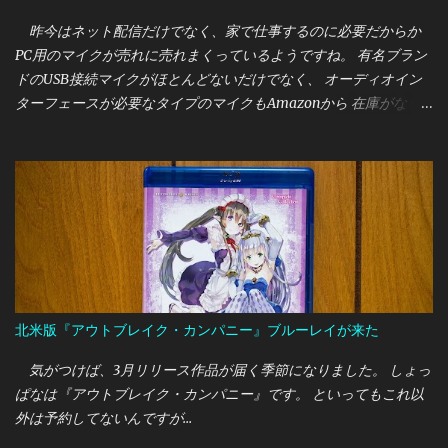
昨今はネット配信だけでなく、家で仕事するのに必要だからか
PC用のマイクが売れに売れまくっているようですね。 有名ブラン
ドのUSB接続マイクがほとんどないだけでなく、 オーディオイン
ターフェースが必要なタイプのマイクもAmazonから 在庫がなく
なったりと、割と大変な様相です。 筆者は今までいただきもの
のUSB接続マイクを使っていましたが、 アームで固定できるマイ
クに変更したいと思っていたところ 今回はオーストリア・AKGの
新しいUSB接続マイクである "LYRA"を買うことができたので、こ
こで紹介しておきたいと思います。
北米版『アウトブレイク・カンパニー』ブルーレイが来た
気がつけば、3月リリース作品が届く季節になりました。 しょっ
ぱなは『アウトブレイク・カンパニー』です。 といってもこれ以
外は予約してないんですが…