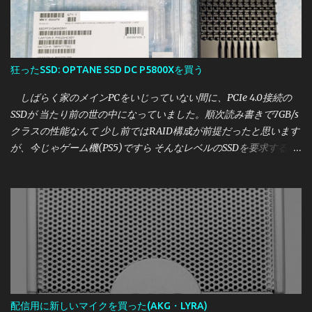
狂ったSSD: OPTANE SSD DC P5800Xを買う
しばらく家のメインPCをいじっていない間に、PCIe 4.0接続の
SSDが 当たり前の世の中になっていました。順次読み書きで7GB/s
クラスの性能なんて 少し前ではRAID構成が前提だったと思います
が、今じゃゲーム機(PS5)ですら そんなレベルのSSDを要求する時
代です。 しかし、かく言う私はこれまで一つも買ったことがな
く、時代についていけてません。 しかし、さすがに2021年も暮
れようとしている中で それはどうかと思いましたので、 せっかく
なら一番？いいやつが欲しいということになったところ たまたま
相場より激安で買えたSSDがあったので紹介します。 今回買った
のは、Intel OPTANE SSD DC P5800X の400GBモデルです。 いか
にもバルクなパッケージで到着 [目次] 購入価格・購入元 Intel
OPTANE SSD DC P5800Xとは 外観 実性能について・参考レビュー
誰におすすめか
配信用に新しいマイクを買った(AKG・LYRA)