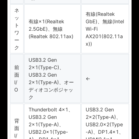
ネ
有線(Realtek
ッ
有線×1(Realtek
GbE)、無線(Intel
ト
2.5GbE)、無線
Wi-Fi
ワ
(Realtek 802.11ax)
AX201(802.11a
ー
x))
ク
USB3.2 Gen
前
2×1(Type-C)、
面
USB3.2 Gen
←
I/
2×1(Type-A)、オー
O
ディオコンボジャッ
ク
Thunderbolt 4×1、
USB3.2 Gen
USB3.2 Gen
2×2(Type-A)、
背
2×1(Type-A)、
USB2.0×2(Type
面
USB2.0×1(Type-
-A)、DP1.4×1、
I/