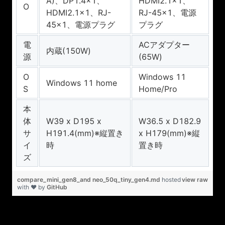
A)、DP1.4×1、
HDMI2.1×1、
O
HDMI2.1×1、RJ-
RJ-45×1、電源
45×1、電源プラグ
プラグ
電
ACアダプター
内蔵(150W)
源
(65W)
O
Windows 11
Windows 11 home
S
Home/Pro
本
体
W39 x D195 x
W36.5 x D182.9
サ
H191.4(mm)※縦置き
x H179(mm)※縦
イ
時
置き時
ズ
compare_mini_gen8_and neo_50q_tiny_gen4.md
hosted
view raw
with ❤ by
GitHub