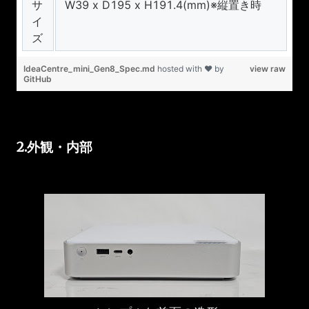
サ
W39 x D195 x H191.4(mm)※縦置き時
イ
ズ
IdeaCentre_mini_Gen8_Spec.md
hosted with ❤ by
view raw
GitHub
2.外観・内部