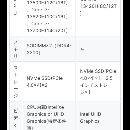
13500H(12C/16T)
P
13420H(8C/12T
、Core i7-
U
)
13620H(10C/16T)
、Core i7-
13700H(14C/20T)
メ
SODIMM×2（DDR4-
モ
←
3200）
リ
ス
NVMe SSD(PCIe
ト
NVMe SSD(PCIe
4.0×4)×1、2.5
レ
4.0×4)×2
インチストレー
ー
ジ×1
ジ
CPU内蔵(Intel Xe
ビ
Graphics or UHD
Intel UHD
デ
Graphics(特定条件
Graphics
オ
時)