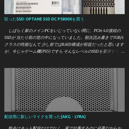
狂ったSSD: OPTANE SSD DC P5800Xを買う
しばらく家のメインPCをいじっていない間に、PCIe 4.0接続の
SSDが 当たり前の世の中になっていました。順次読み書きで7GB/s
クラスの性能なんて 少し前ではRAID構成が前提だったと思います
が、今じゃゲーム機(PS5)ですら そんなレベルのSSDを要求する時
代です。 しかし、かく言う私はこれまで一つも買ったことがな
く、時代についていけてません。 しかし、さすがに2021年も暮
れようとしている中で それはどうかと思いましたので、 せっかく
なら一番？いいやつが欲しいということになったところ たまたま
相場より激安で買えたSSDがあったので紹介します。 今回買った
のは、Intel OPTANE SSD DC P5800X の400GBモデルです。 いか
にもバルクなパッケージで到着 [目次] 購入価格・購入元 Intel
OPTANE SSD DC P5800Xとは 外観 実性能について・参考レビュー
誰におすすめか
配信用に新しいマイクを買った(AKG・LYRA)
昨今はネット配信だけでなく、家で仕事するのに必要だからか