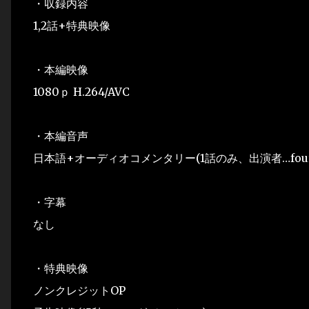
・収録内容
1,2話+特典映像
・本編映像
1080ｐ H.264/AVC
・本編音声
日本語+オーディオコメンタリー(1話のみ、出演者…fourf
・字幕
なし
・特典映像
ノンクレジットOP