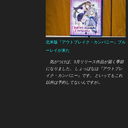
今までいただきもののUSB接続マイクを使っ
ていましたが、 アームで固定できるマイク
に変更したいと思っていたところ 今回はオ
ーストリア・AKGの新しいUSB接続マイクで
ある "LYRA"を買うことができたので、ここ
で紹介しておきたいと思います。
北米版『アウトブレイク・カンパニー』ブル
ーレイが来た
気がつけば、3月リリース作品が届く季節
になりました。 しょっぱなは『アウトブレ
イク・カンパニー』です。 といってもこれ
以外は予約してないんですが…