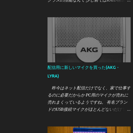
クラスの性能なんて 少し前ではRAID構成が
前提だったと思いますが、今じゃゲーム機
(PS5)ですら そんなレベルのSSDを要求する
時代です。 しかし、かく言う私はこれまで
一つも買ったことがなく、時代についていけ
てません。 しかし、さすがに2021年も暮
れようとしている中で それはどうかと思い
ましたので、 せっかくなら一番？いいやつ
が欲しいということになったところ たまた
ま相場より激安で買えたSSDがあったので紹
配信用に新しいマイクを買った(AKG・
介します。 今回買ったのは、Intel OPTANE
LYRA)
SSD DC P5800X の400GBモデルです。 いか
にもバルクなパッケージで到着 [目次] 購入
昨今はネット配信だけでなく、家で仕事す
価格・購入元 Intel OPTANE SSD DC P5800X
るのに必要だからか PC用のマイクが売れに
とは 外観 実性能について・参考レビュー 誰
売れまくっているようですね。 有名ブラン
におすすめか
ドのUSB接続マイクがほとんどないだけでな
く、 オーディオインターフェースが必要な
タイプのマイクもAmazonから 在庫がなくな
ったりと、割と大変な様相です。 筆者は