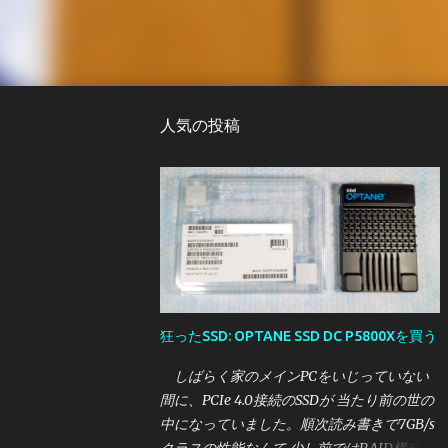
人気の投稿
狂ったSSD: OPTANE SSD DC P5800Xを買う
しばらく家のメインPCをいじっていない
間に、PCIe 4.0接続のSSDが 当たり前の世の
中になっていました。順次読み書きで7GB/s