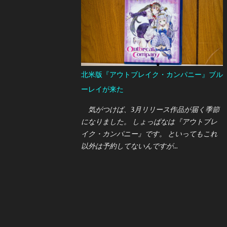
今までいただきもののUSB接続マイクを使っ
ていましたが、 アームで固定できるマイク
に変更したいと思っていたところ 今回はオ
ーストリア・AKGの新しいUSB接続マイクで
ある "LYRA"を買うことができたので、ここ
で紹介しておきたいと思います。
北米版『アウトブレイク・カンパニー』ブル
ーレイが来た
気がつけば、3月リリース作品が届く季節
になりました。 しょっぱなは『アウトブレ
イク・カンパニー』です。 といってもこれ
以外は予約してないんですが…