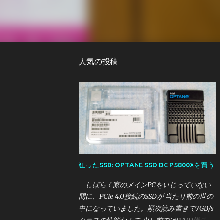
人気の投稿
狂ったSSD: OPTANE SSD DC P5800Xを買う
しばらく家のメインPCをいじっていない
間に、PCIe 4.0接続のSSDが 当たり前の世の
中になっていました。順次読み書きで7GB/s