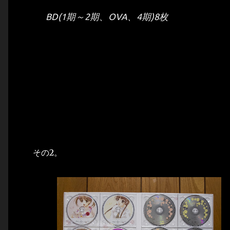
BD(1期～2期、OVA、4期)8枚
その2。