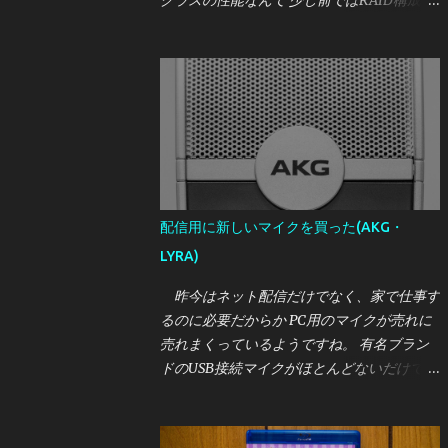
クラスの性能なんて 少し前ではRAID構成が
前提だったと思いますが、今じゃゲーム機
(PS5)ですら そんなレベルのSSDを要求する
時代です。 しかし、かく言う私はこれまで
一つも買ったことがなく、時代についていけ
てません。 しかし、さすがに2021年も暮
れようとしている中で それはどうかと思い
ましたので、 せっかくなら一番？いいやつ
が欲しいということになったところ たまた
ま相場より激安で買えたSSDがあったので紹
配信用に新しいマイクを買った(AKG・
介します。 今回買ったのは、Intel OPTANE
LYRA)
SSD DC P5800X の400GBモデルです。 いか
にもバルクなパッケージで到着 [目次] 購入
昨今はネット配信だけでなく、家で仕事す
価格・購入元 Intel OPTANE SSD DC P5800X
るのに必要だからか PC用のマイクが売れに
とは 外観 実性能について・参考レビュー 誰
売れまくっているようですね。 有名ブラン
におすすめか
ドのUSB接続マイクがほとんどないだけでな
く、 オーディオインターフェースが必要な
タイプのマイクもAmazonから 在庫がなくな
ったりと、割と大変な様相です。 筆者は