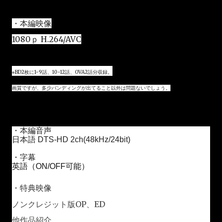
・本編映像
1080ｐ H.264/AVC
※BD2枚に1-9話、10-12話、OVA2話分収録。
画質ですが、多少バンディングが出てること以外は問題ないでしょう。
・本編音声
日本語
DTS-HD 2ch(48kHz/24bit)
・字幕
英語（ON/OFF可能）
・特典映像
ノンクレジット版
OP、ED
他作品紹介