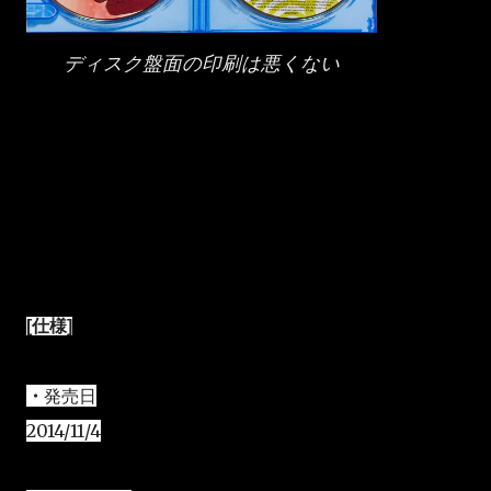
ディスク盤面の印刷は悪くない
[仕様]
・
発売日
2014/11/4