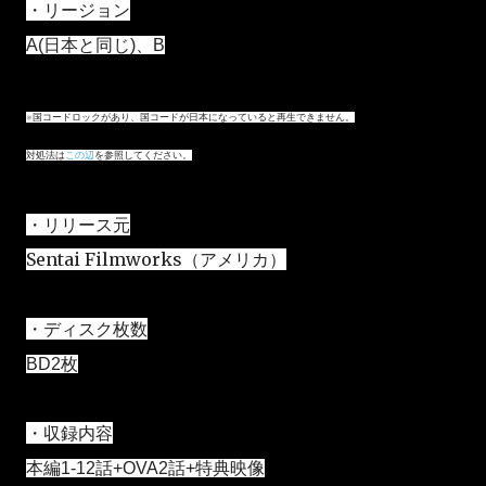
・リージョン
A(日本と同じ)、B
※
国コードロックがあり、国コードが日本になっていると再生できません。
対処法は
この辺
を参照してください。
・リリース元
Sentai Filmworks（アメリカ）
・ディスク枚数
BD2枚
・収録内容
本編1-12話+OVA2話+特典映像