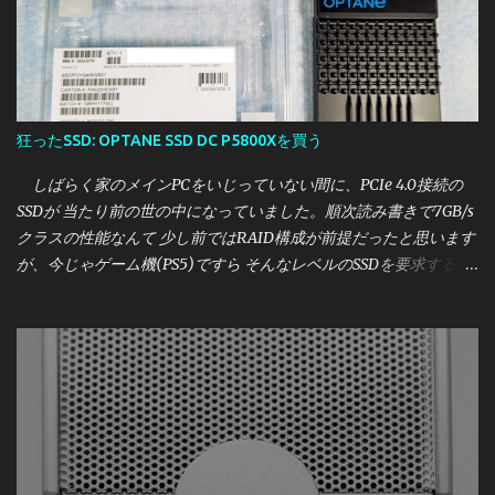
狂ったSSD: OPTANE SSD DC P5800Xを買う
しばらく家のメインPCをいじっていない間に、PCIe 4.0接続の
SSDが 当たり前の世の中になっていました。順次読み書きで7GB/s
クラスの性能なんて 少し前ではRAID構成が前提だったと思います
が、今じゃゲーム機(PS5)ですら そんなレベルのSSDを要求する時
代です。 しかし、かく言う私はこれまで一つも買ったことがな
く、時代についていけてません。 しかし、さすがに2021年も暮
れようとしている中で それはどうかと思いましたので、 せっかく
なら一番？いいやつが欲しいということになったところ たまたま
相場より激安で買えたSSDがあったので紹介します。 今回買った
のは、Intel OPTANE SSD DC P5800X の400GBモデルです。 いか
にもバルクなパッケージで到着 [目次] 購入価格・購入元 Intel
OPTANE SSD DC P5800Xとは 外観 実性能について・参考レビュー