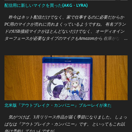
誰におすすめか
配信用に新しいマイクを買った(AKG・LYRA)
昨今はネット配信だけでなく、家で仕事するのに必要だからか
PC用のマイクが売れに売れまくっているようですね。 有名ブラン
ドのUSB接続マイクがほとんどないだけでなく、 オーディオイン
ターフェースが必要なタイプのマイクもAmazonから 在庫がなく
なったりと、割と大変な様相です。 筆者は今までいただきもの
のUSB接続マイクを使っていましたが、 アームで固定できるマイ
クに変更したいと思っていたところ 今回はオーストリア・AKGの
新しいUSB接続マイクである "LYRA"を買うことができたので、こ
こで紹介しておきたいと思います。
北米版『アウトブレイク・カンパニー』ブルーレイが来た
気がつけば、3月リリース作品が届く季節になりました。 しょっ
ぱなは『アウトブレイク・カンパニー』です。 といってもこれ以
外は予約してないんですが…