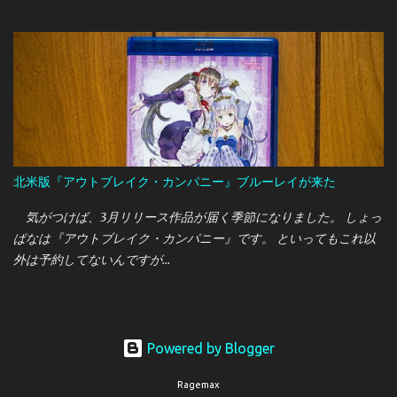
なったりと、割と大変な様相です。 筆者は今までいただきもの
のUSB接続マイクを使っていましたが、 アームで固定できるマイ
クに変更したいと思っていたところ 今回はオーストリア・AKGの
新しいUSB接続マイクである "LYRA"を買うことができたので、こ
こで紹介しておきたいと思います。
北米版『アウトブレイク・カンパニー』ブルーレイが来た
気がつけば、3月リリース作品が届く季節になりました。 しょっ
ぱなは『アウトブレイク・カンパニー』です。 といってもこれ以
外は予約してないんですが…
Powered by Blogger
Ragemax