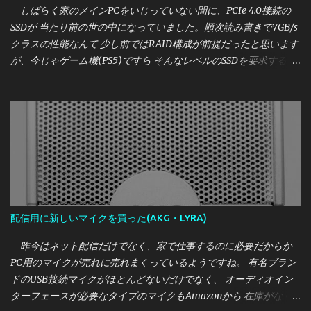
しばらく家のメインPCをいじっていない間に、PCIe 4.0接続の
SSDが 当たり前の世の中になっていました。順次読み書きで7GB/s
クラスの性能なんて 少し前ではRAID構成が前提だったと思います
が、今じゃゲーム機(PS5)ですら そんなレベルのSSDを要求する時
代です。 しかし、かく言う私はこれまで一つも買ったことがな
く、時代についていけてません。 しかし、さすがに2021年も暮
れようとしている中で それはどうかと思いましたので、 せっかく
なら一番？いいやつが欲しいということになったところ たまたま
相場より激安で買えたSSDがあったので紹介します。 今回買った
のは、Intel OPTANE SSD DC P5800X の400GBモデルです。 いか
にもバルクなパッケージで到着 [目次] 購入価格・購入元 Intel
OPTANE SSD DC P5800Xとは 外観 実性能について・参考レビュー
誰におすすめか
配信用に新しいマイクを買った(AKG・LYRA)
昨今はネット配信だけでなく、家で仕事するのに必要だからか
PC用のマイクが売れに売れまくっているようですね。 有名ブラン
ドのUSB接続マイクがほとんどないだけでなく、 オーディオイン
ターフェースが必要なタイプのマイクもAmazonから 在庫がなく