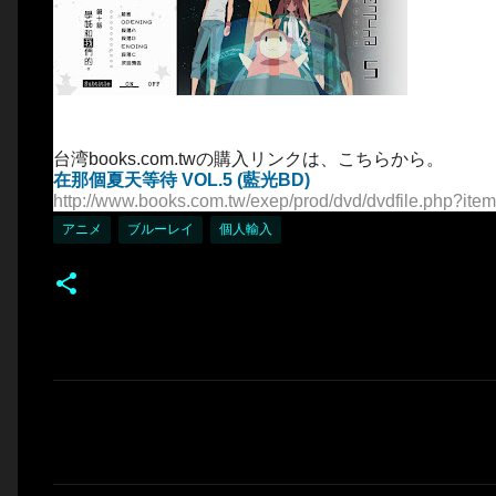
台湾books.com.twの購入リンクは、こちらから。
在那個夏天等待 VOL.5 (藍光BD)
http://www.books.com.tw/exep/prod/dvd/dvdfile.php?i
アニメ
ブルーレイ
個人輸入
コ
メ
ン