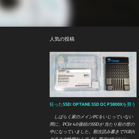
人気の投稿
狂ったSSD: OPTANE SSD DC P5800Xを買う
しばらく家のメインPCをいじっていない
間に、PCIe 4.0接続のSSDが 当たり前の世の
中になっていました。順次読み書きで7GB/s