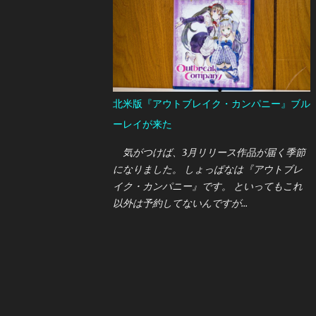
今までいただきもののUSB接続マイクを使っ
ていましたが、 アームで固定できるマイク
に変更したいと思っていたところ 今回はオ
ーストリア・AKGの新しいUSB接続マイクで
ある "LYRA"を買うことができたので、ここ
で紹介しておきたいと思います。
北米版『アウトブレイク・カンパニー』ブル
ーレイが来た
気がつけば、3月リリース作品が届く季節
になりました。 しょっぱなは『アウトブレ
イク・カンパニー』です。 といってもこれ
以外は予約してないんですが…