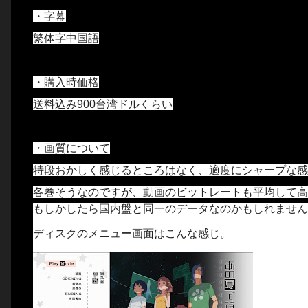
・字幕
繁体字中国語
・購入時価格
送料込み900台湾ドルくらい
・画質について
特段おかしく感じるところはなく、適度にシャープな感
各巻そうなのですが、動画のビットレートも平均して高
もしかしたら国内盤と同一のデータなのかもしれません
ディスクのメニュー画面はこんな感じ。