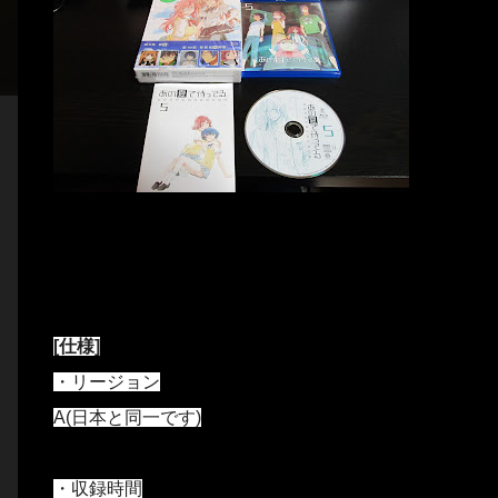
[仕様]
・リージョン
A(日本と同一です)
・収録時間