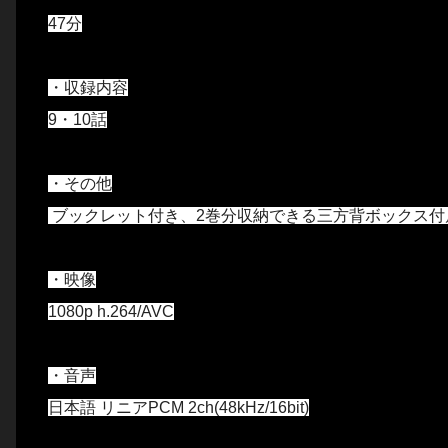
47分
・収録内容
9・10話
・その他
ブックレット付き、2巻分収納できる三方背ボックス付
・映像
1080p h.264/AVC
・音声
日本語 リニアPCM 2ch(48kHz/16bit)