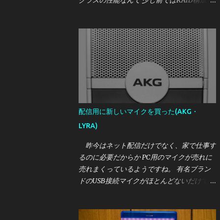
クラスの性能なんて 少し前ではRAID構成が
前提だったと思いますが、今じゃゲーム機
(PS5)ですら そんなレベルのSSDを要求する
時代です。 しかし、かく言う私はこれまで
一つも買ったことがなく、時代についていけ
てません。 しかし、さすがに2021年も暮
れようとしている中で それはどうかと思い
ましたので、 せっかくなら一番？いいやつ
が欲しいということになったところ たまた
ま相場より激安で買えたSSDがあったので紹
配信用に新しいマイクを買った(AKG・
介します。 今回買ったのは、Intel OPTANE
LYRA)
SSD DC P5800X の400GBモデルです。 いか
にもバルクなパッケージで到着 [目次] 購入
昨今はネット配信だけでなく、家で仕事す
価格・購入元 Intel OPTANE SSD DC P5800X
るのに必要だからか PC用のマイクが売れに
とは 外観 実性能について・参考レビュー 誰
売れまくっているようですね。 有名ブラン
におすすめか
ドのUSB接続マイクがほとんどないだけでな
く、 オーディオインターフェースが必要な
タイプのマイクもAmazonから 在庫がなくな
ったりと、割と大変な様相です。 筆者は